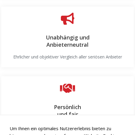
Unabhängig und
Anbieterneutral
Ehrlicher und objektiver Vergleich aller seriösen Anbieter
Persönlich
und fair
Persönliche Betreuung stets im Sinne unserer Kunden
Um Ihnen ein optimales Nutzererlebnis bieten zu