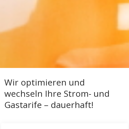
Interessen und
Ihr Verhalten
beim Besuch
unserer
Website
mitteilen,
erhöhen Sie
die Chance,
personalisierte
Inhalte und
Angebote zu
sehen.
Wir optimieren und
wechseln Ihre Strom- und
Gastarife – dauerhaft!