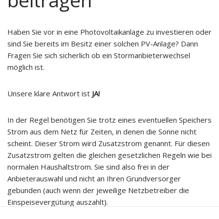
Interessen und
Ihr Verhalten
beim Besuch
unserer
Haben Sie vor in eine Photovoltaikanlage zu investieren oder
Website
sind Sie bereits im Besitz einer solchen PV-Anlage? Dann
mitteilen,
Fragen Sie sich sicherlich ob ein Stormanbieterwechsel
erhöhen Sie
möglich ist.
die Chance,
personalisierte
Inhalte und
Unsere klare Antwort ist
JA!
Angebote zu
sehen.
In der Regel benötigen Sie trotz eines eventuellen Speichers
Strom aus dem Netz für Zeiten, in denen die Sonne nicht
scheint. Dieser Strom wird Zusatzstrom genannt. Für diesen
Zusatzstrom gelten die gleichen gesetzlichen Regeln wie bei
normalen Haushaltstrom. Sie sind also frei in der
Anbieterauswahl und nicht an Ihren Grundversorger
gebunden (auch wenn der jeweilige Netzbetreiber die
Einspeisevergütung auszahlt).
Um dem Klimagedanken gerecht zu werden, bietet es sich