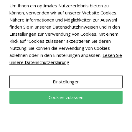
an, einen Ökostromvertrag zu wählen.
Um Ihnen ein optimales Nutzererlebnis bieten zu
können, verwenden wir auf unserer Website Cookies.
Wir erklären Ihnen kurz was dabei zu beachten ist:
Nähere Informationen und Möglichkeiten zur Auswahl
finden Sie in unseren Datenschutzhinweisen und in den
Einstellungen zur Verwendung von Cookies. Mit einem
Spezieller Einspeisevertrag nicht notwendig, da
Klick auf "Cookies zulassen" akzeptieren Sie deren
durch EEG bereits geregelt
Nutzung. Sie können die Verwendung von Cookies
ablehnen oder in den Einstellungen anpassen.
Lesen Sie
Zusatzstromvertrag notwendig, um in
unsere Datenschutzerklärung
sonnenschwachen Zeiten ebenfalls Strom
beziehen zu können
Einstellungen
Lange Vertragsbindung bei einigen PV-Anbietern
Cookies zulassen
Gerne beraten wir Sie und erstellen Ihnen Ihr individuelles
Angebot.