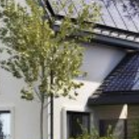
Erforderliche
Cookies
Diese Cookies
sind nicht optional.
Sie werden für die
Websitefunktionen
benötigt.
Statistiken
Damit wir die
Funktionalität
und Struktur
der Website
verbessern
können,